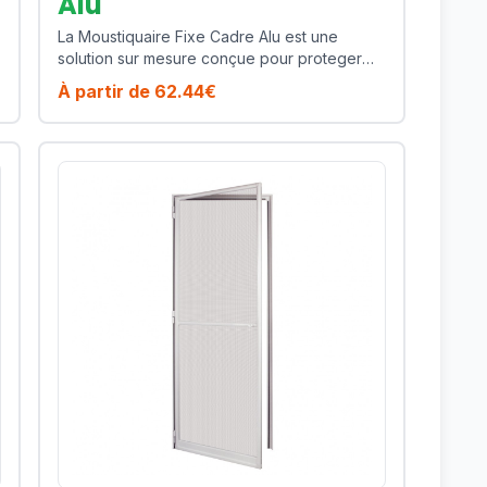
Alu
La Moustiquaire Fixe Cadre Alu est une
solution sur mesure conçue pour proteger
efficacement votre habitat contre les
À partir de
62.44
€
moustiques, mouches et insectes volants tout
en preservant la lumiere naturelle et la
ventilation de votre piece. Ce modele est
particulierement adapte pour les fenetres
residentielles qui necessitent une solution
durable et discrete. Son cadre en aluminium
thermolaque assure une excellente tenue
dans le temps, une bonne resistance aux UV
et un entretien simple au quotidien. Cote
confort, vous profitez d'une manoeuvre
fluide, d'une toile technique de qualite et
d'une finition soignee qui s'integre
facilement a des menuiseries modernes
comme plus traditionnelles. Points forts :
cadre aluminium leger, bonne rigidite,
excellente tenue dans le temps, rendu
propre en facade, maintenance reduite.
Fabrique sur mesure, ce produit vous permet