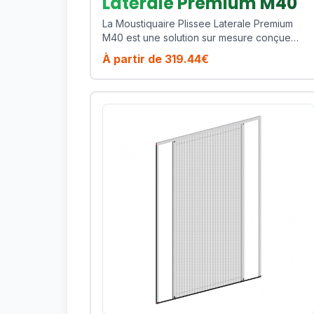
Latérale Premium M40
La Moustiquaire Plissee Laterale Premium
M40 est une solution sur mesure conçue
pour proteger efficacement votre habitat
À partir de
319.44
€
contre les moustiques, mouches et insectes
volants tout en preservant la lumiere naturelle
et la ventilation de votre piece. Ce modele
est particulierement adapte pour les baies
vitrees, portes-fenetres et larges passages
frequents. Son cadre en aluminium
thermolaque assure une excellente tenue
dans le temps, une bonne resistance aux UV
et un entretien simple au quotidien. Cote
confort, vous profitez d'une manoeuvre
fluide, d'une toile technique de qualite et
d'une finition soignee qui s'integre
facilement a des menuiseries modernes
comme plus traditionnelles. Points forts :
encombrement reduit, coulissement lateral
regulier, seuil discret, excellente tenue de
toile, design premium. Fabrique sur mesure,
ce produit vous permet d'obtenir un