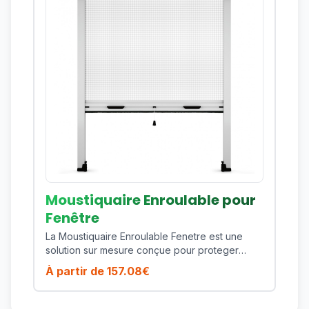
aluminium offrent une bonne tenue dans le
temps, une finition propre et un entretien
simple. La toile technique assure une protection
fiable tout en preservant la ventilation de la
piece. Cette moustiquaire enroulable laterale
est fabriquee sur mesure selon vos dimensions
afin de garantir un ajustement precis, une
integration esthetique et une excellente
durabilite.
Moustiquaire Enroulable pour
Fenêtre
La Moustiquaire Enroulable Fenetre est une
solution sur mesure conçue pour proteger
efficacement votre habitat contre les
À partir de
157.08
€
moustiques, mouches et insectes volants tout
en preservant la lumiere naturelle et la
ventilation de votre piece. Ce modele est