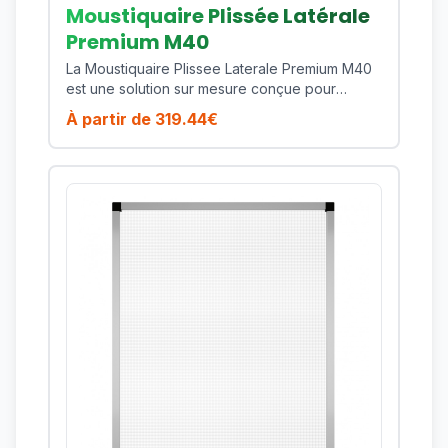
Moustiquaire Plissée Latérale
Premium M40
La Moustiquaire Plissee Laterale Premium M40
est une solution sur mesure conçue pour
proteger efficacement votre habitat contre les
À partir de
319.44
€
moustiques, mouches et insectes volants tout
en preservant la lumiere naturelle et la
ventilation de votre piece. Ce modele est
particulierement adapte pour les baies vitrees,
portes-fenetres et larges passages frequents.
Son cadre en aluminium thermolaque assure
une excellente tenue dans le temps, une
bonne resistance aux UV et un entretien simple
au quotidien. Cote confort, vous profitez d'une
manoeuvre fluide, d'une toile technique de
qualite et d'une finition soignee qui s'integre
facilement a des menuiseries modernes comme
plus traditionnelles. Points forts : encombrement
reduit, coulissement lateral regulier, seuil
discret, excellente tenue de toile, design
premium. Fabrique sur mesure, ce produit vous