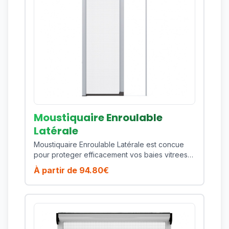
d'une toile technique de qualite et d'une
finition soignee qui s'integre facilement a des
menuiseries modernes comme plus
traditionnelles. Points forts : ouverture naturelle
type porte, cadre renforce, fermeture pratique,
confort de passage, excellente durabilite.
Fabrique sur mesure, ce produit vous permet
d'obtenir un ajustement precis selon vos
dimensions et vos contraintes de pose. Vous
beneficiez ainsi d'une protection durable,
esthetique et performante sur toute la saison.
Moustiquaire Enroulable
Latérale
Moustiquaire Enroulable Latérale est concue
pour proteger efficacement vos baies vitrees
et grandes ouvertures contre les moustiques,
À partir de
94.80
€
mouches et insectes volants, sans bloquer la
circulation de l air ni la lumiere naturelle. Son
ouverture laterale fluide facilite les passages
frequents vers la terrasse ou le jardin et assure
un usage confortable au quotidien, meme en
pleine saison estivale. Le coffre et les profils en