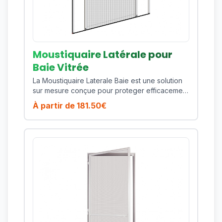
reduite. Fabrique sur mesure, ce produit vous
permet d'obtenir un ajustement precis selon
vos dimensions et vos contraintes de pose.
Vous beneficiez ainsi d'une protection durable,
esthetique et performante sur toute la saison.
Moustiquaire Latérale pour
Baie Vitrée
La Moustiquaire Laterale Baie est une solution
sur mesure conçue pour proteger efficacement
votre habitat contre les moustiques, mouches
À partir de
181.50
€
et insectes volants tout en preservant la lumiere
naturelle et la ventilation de votre piece. Ce
modele est particulierement adapte pour les
baies coulissantes et ouvertures de grande
largeur exposees aux insectes. Son cadre en
aluminium thermolaque assure une excellente
tenue dans le temps, une bonne resistance aux
UV et un entretien simple au quotidien. Cote
confort, vous profitez d'une manoeuvre fluide,
d'une toile technique de qualite et d'une
finition soignee qui s'integre facilement a des
menuiseries modernes comme plus