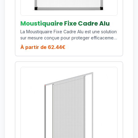
permet d'obtenir un ajustement precis selon
vos dimensions et vos contraintes de pose.
Vous beneficiez ainsi d'une protection durable,
esthetique et performante sur toute la saison.
Moustiquaire Fixe Cadre Alu
La Moustiquaire Fixe Cadre Alu est une solution
sur mesure conçue pour proteger efficacement
votre habitat contre les moustiques, mouches
À partir de
62.44
€
et insectes volants tout en preservant la lumiere
naturelle et la ventilation de votre piece. Ce
modele est particulierement adapte pour les
fenetres residentielles qui necessitent une
solution durable et discrete. Son cadre en
aluminium thermolaque assure une excellente
tenue dans le temps, une bonne resistance aux
UV et un entretien simple au quotidien. Cote
confort, vous profitez d'une manoeuvre fluide,
d'une toile technique de qualite et d'une
finition soignee qui s'integre facilement a des
menuiseries modernes comme plus
traditionnelles. Points forts : cadre aluminium
leger, bonne rigidite, excellente tenue dans le
temps, rendu propre en facade, maintenance