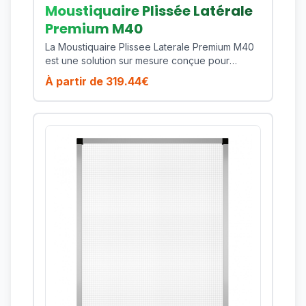
Moustiquaire Plissée Latérale
Premium M40
La Moustiquaire Plissee Laterale Premium M40
est une solution sur mesure conçue pour
proteger efficacement votre habitat contre les
À partir de
319.44
€
moustiques, mouches et insectes volants tout
en preservant la lumiere naturelle et la
ventilation de votre piece. Ce modele est
particulierement adapte pour les baies vitrees,
portes-fenetres et larges passages frequents.
Son cadre en aluminium thermolaque assure
une excellente tenue dans le temps, une
bonne resistance aux UV et un entretien simple
au quotidien. Cote confort, vous profitez d'une
manoeuvre fluide, d'une toile technique de
qualite et d'une finition soignee qui s'integre
facilement a des menuiseries modernes comme
plus traditionnelles. Points forts : encombrement
reduit, coulissement lateral regulier, seuil
discret, excellente tenue de toile, design
premium. Fabrique sur mesure, ce produit vous