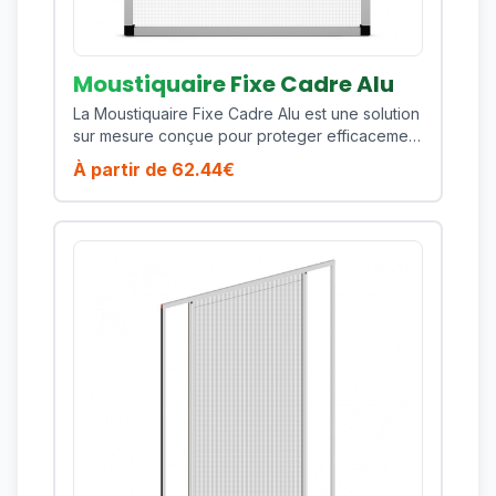
permet d'obtenir un ajustement precis selon
vos dimensions et vos contraintes de pose.
Vous beneficiez ainsi d'une protection durable,
esthetique et performante sur toute la saison.
Moustiquaire Fixe Cadre Alu
La Moustiquaire Fixe Cadre Alu est une solution
sur mesure conçue pour proteger efficacement
votre habitat contre les moustiques, mouches
À partir de
62.44
€
et insectes volants tout en preservant la lumiere
naturelle et la ventilation de votre piece. Ce
modele est particulierement adapte pour les
fenetres residentielles qui necessitent une
solution durable et discrete. Son cadre en
aluminium thermolaque assure une excellente
tenue dans le temps, une bonne resistance aux
UV et un entretien simple au quotidien. Cote
confort, vous profitez d'une manoeuvre fluide,
d'une toile technique de qualite et d'une
finition soignee qui s'integre facilement a des
menuiseries modernes comme plus
traditionnelles. Points forts : cadre aluminium
leger, bonne rigidite, excellente tenue dans le
temps, rendu propre en facade, maintenance