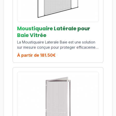
reduite. Fabrique sur mesure, ce produit vous
permet d'obtenir un ajustement precis selon
vos dimensions et vos contraintes de pose.
Vous beneficiez ainsi d'une protection durable,
esthetique et performante sur toute la saison.
Moustiquaire Latérale pour
Baie Vitrée
La Moustiquaire Laterale Baie est une solution
sur mesure conçue pour proteger efficacement
votre habitat contre les moustiques, mouches
À partir de
181.50
€
et insectes volants tout en preservant la lumiere
naturelle et la ventilation de votre piece. Ce
modele est particulierement adapte pour les
baies coulissantes et ouvertures de grande
largeur exposees aux insectes. Son cadre en
aluminium thermolaque assure une excellente
tenue dans le temps, une bonne resistance aux
UV et un entretien simple au quotidien. Cote
confort, vous profitez d'une manoeuvre fluide,
d'une toile technique de qualite et d'une
finition soignee qui s'integre facilement a des
menuiseries modernes comme plus