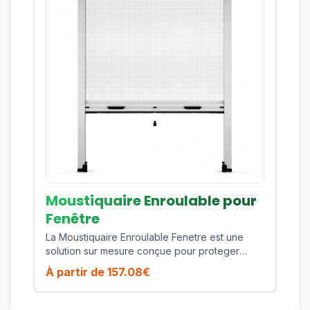
aluminium offrent une bonne tenue dans le
temps, une finition propre et un entretien
simple. La toile technique assure une protection
fiable tout en preservant la ventilation de la
piece. Cette moustiquaire enroulable laterale
est fabriquee sur mesure selon vos dimensions
afin de garantir un ajustement precis, une
integration esthetique et une excellente
durabilite.
Moustiquaire Enroulable pour
Fenêtre
La Moustiquaire Enroulable Fenetre est une
solution sur mesure conçue pour proteger
efficacement votre habitat contre les
À partir de
157.08
€
moustiques, mouches et insectes volants tout
en preservant la lumiere naturelle et la
ventilation de votre piece. Ce modele est