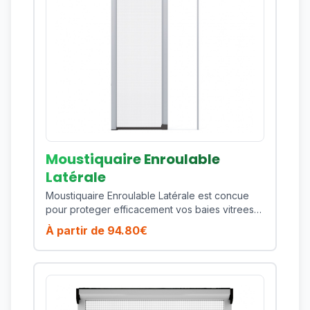
d'une toile technique de qualite et d'une
finition soignee qui s'integre facilement a des
menuiseries modernes comme plus
traditionnelles. Points forts : ouverture naturelle
type porte, cadre renforce, fermeture pratique,
confort de passage, excellente durabilite.
Fabrique sur mesure, ce produit vous permet
d'obtenir un ajustement precis selon vos
dimensions et vos contraintes de pose. Vous
beneficiez ainsi d'une protection durable,
esthetique et performante sur toute la saison.
Moustiquaire Enroulable
Latérale
Moustiquaire Enroulable Latérale est concue
pour proteger efficacement vos baies vitrees
et grandes ouvertures contre les moustiques,
À partir de
94.80
€
mouches et insectes volants, sans bloquer la
circulation de l air ni la lumiere naturelle. Son
ouverture laterale fluide facilite les passages
frequents vers la terrasse ou le jardin et assure
un usage confortable au quotidien, meme en
pleine saison estivale. Le coffre et les profils en