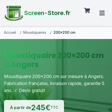
Screen-Store.fr
Accueil
/
Moustiquaires
/
200×200 cm
Moustiquaire 200×200 cm
à Angers
Moustiquaire 200×200 cm sur mesure à Angers.
Fabrication française, livraison rapide, garantie 5
ans. ✓ Devis gratuit
245
€
À partir de
TTC