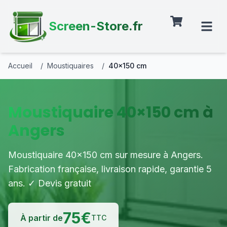
Screen-Store.fr
Accueil
/
Moustiquaires
/
40×150 cm
Moustiquaire 40×150 cm à
Angers
Moustiquaire 40×150 cm sur mesure à Angers.
Fabrication française, livraison rapide, garantie 5
ans. ✓ Devis gratuit
75
€
À partir de
TTC