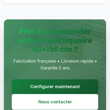
Prêt à commander
votre moustiquaire
40
×
150
cm ?
Fabrication française • Livraison rapide •
Garantie 5 ans
Configurer maintenant
Nous contacter