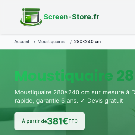
Screen-Store.fr
Accueil
/
Moustiquaires
/
280×240 cm
Moustiquaire 28
Moustiquaire 280×240 cm sur mesure à Dijo
rapide, garantie 5 ans. ✓ Devis gratuit
381
€
À partir de
TTC