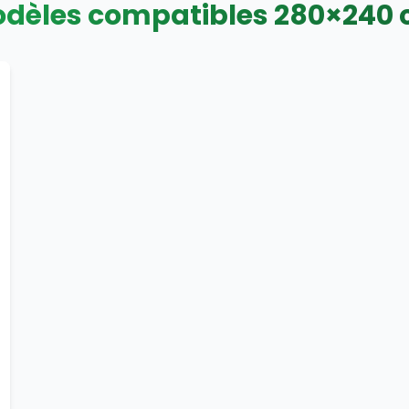
dèles compatibles
280
×
240