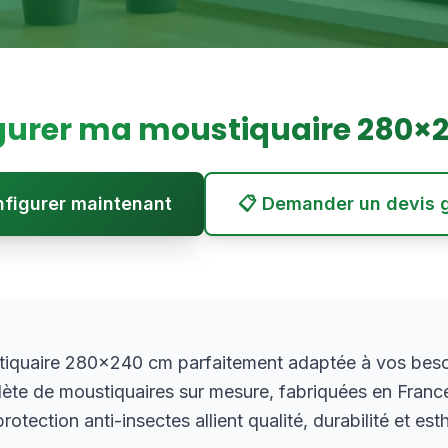
gurer ma moustiquaire
280
×
onfigurer maintenant
📋 Demander un devis g
iquaire 280×240 cm parfaitement adaptée à vos beso
e de moustiquaires sur mesure, fabriquées en Franc
otection anti-insectes allient qualité, durabilité et est