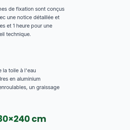
mes de fixation sont conçus
c une notice détaillée et
es et 1 heure pour une
eil technique.
a toile à l'eau
dres en aluminium
nroulables, un graissage
80
×
240
cm