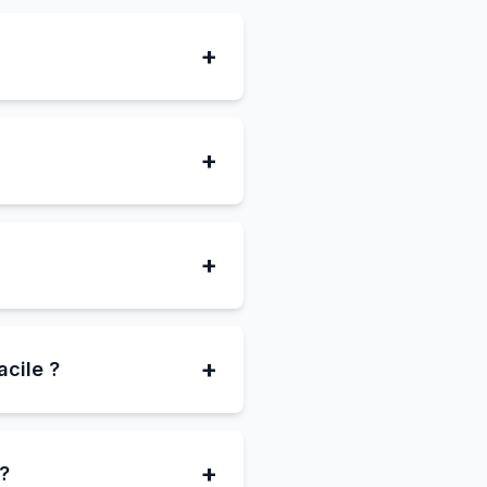
+
+
?
+
+
acile ?
+
 ?