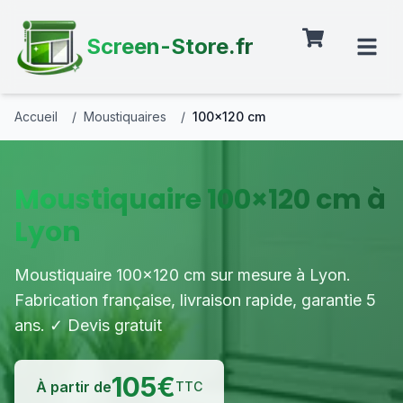
Screen-Store.fr
Accueil
/
Moustiquaires
/
100×120 cm
Moustiquaire 100×120 cm à
Lyon
Moustiquaire 100×120 cm sur mesure à Lyon.
Fabrication française, livraison rapide, garantie 5
ans. ✓ Devis gratuit
105
€
À partir de
TTC