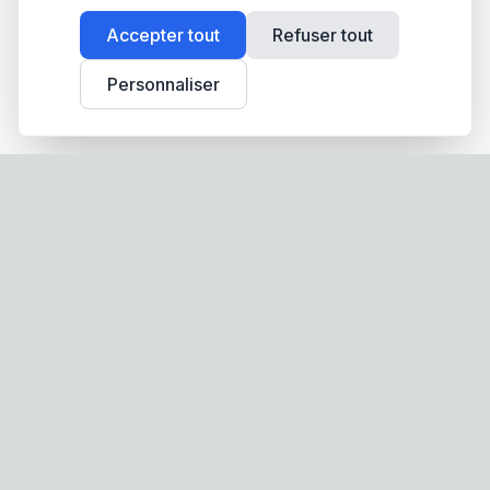
Accepter tout
Refuser tout
Personnaliser
Screen-Store.fr
Spécialiste français des stores, volets roulants et
moustiquaires sur mesure. Fabrication française,
qualité premium, livraison partout en France.
Nos Produits