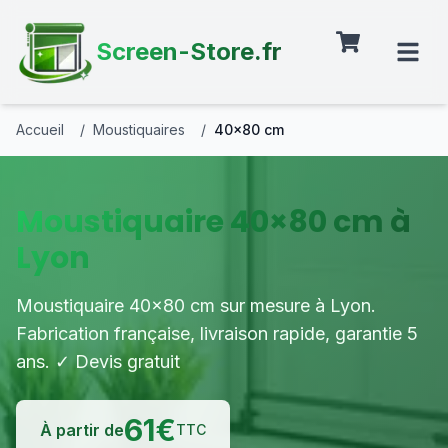
Screen-Store.fr
Accueil
/
Moustiquaires
/
40×80 cm
Moustiquaire 40×80 cm à
Lyon
Moustiquaire 40×80 cm sur mesure à Lyon.
Fabrication française, livraison rapide, garantie 5
ans. ✓ Devis gratuit
61
€
À partir de
TTC