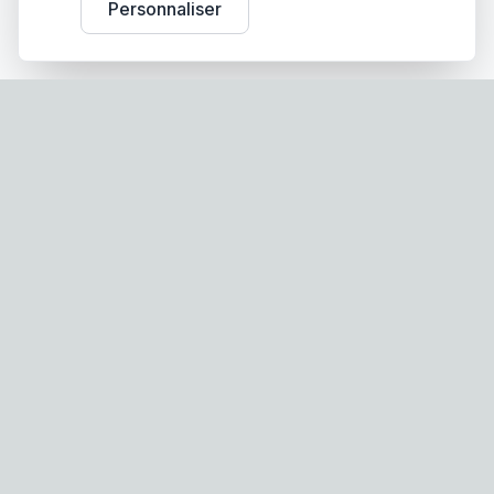
Personnaliser
Screen-Store.fr
Spécialiste français des stores, volets roulants et
moustiquaires sur mesure. Fabrication française,
qualité premium, livraison partout en France.
Nos Produits
Moustiquaire Plissée Latérale Premium M40