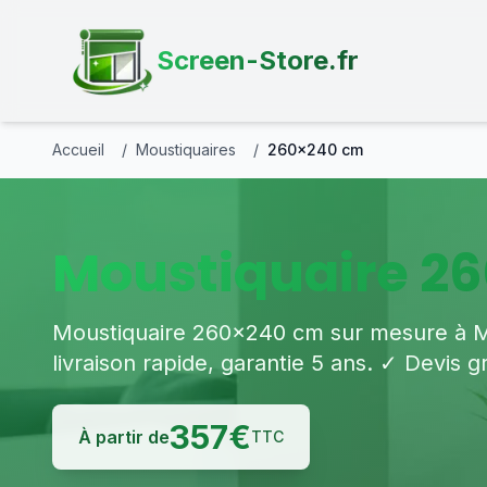
Screen-Store.fr
Accueil
/
Moustiquaires
/
260×240 cm
Moustiquaire 26
Moustiquaire 260×240 cm sur mesure à Mon
livraison rapide, garantie 5 ans. ✓ Devis gr
357
€
À partir de
TTC