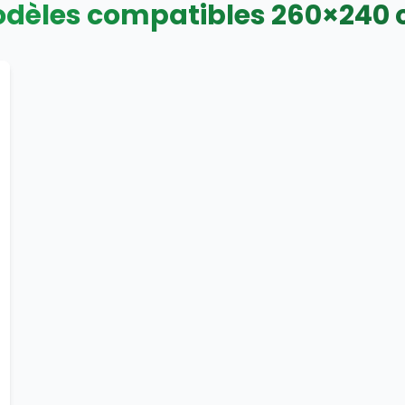
dèles compatibles
260
×
240