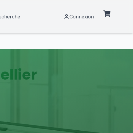
echerche
Connexion
llier