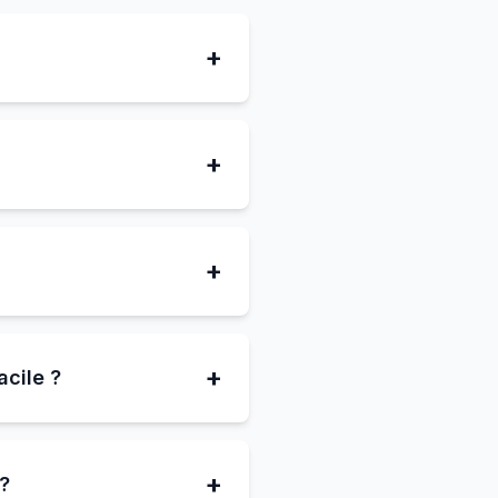
+
+
?
+
+
acile ?
+
 ?