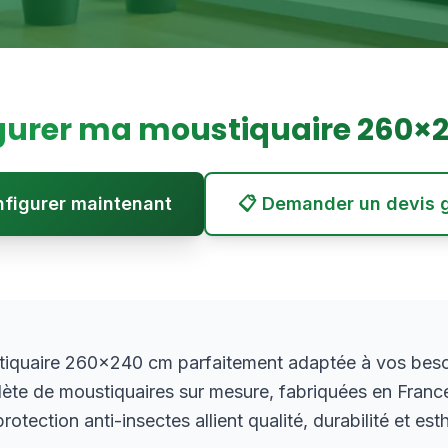
gurer ma moustiquaire
260
×
onfigurer maintenant
📋 Demander un devis g
iquaire 260×240 cm parfaitement adaptée à vos beso
e de moustiquaires sur mesure, fabriquées en Franc
otection anti-insectes allient qualité, durabilité et est