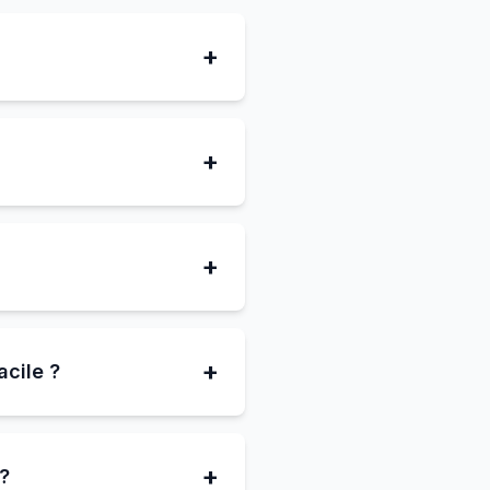
+
+
?
+
+
acile ?
+
 ?