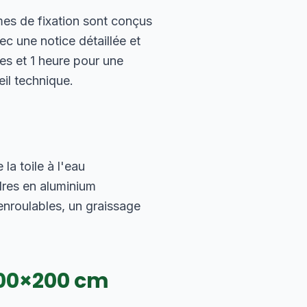
mes de fixation sont conçus
c une notice détaillée et
es et 1 heure pour une
eil technique.
a toile à l'eau
dres en aluminium
nroulables, un graissage
00
×
200
cm