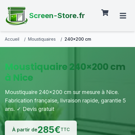
Screen-Store.fr
Accueil
/
Moustiquaires
/
240×200 cm
Moustiquaire 240×200 cm
à Nice
Moustiquaire 240×200 cm sur mesure à Nice.
Fabrication française, livraison rapide, garantie 5
ans. ✓ Devis gratuit
285
€
À partir de
TTC