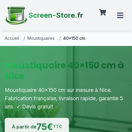
Screen-Store.fr
Accueil
/
Moustiquaires
/
40×150 cm
Moustiquaire 40×150 cm à
Nice
Moustiquaire 40×150 cm sur mesure à Nice.
Fabrication française, livraison rapide, garantie 5
ans. ✓ Devis gratuit
75
€
À partir de
TTC