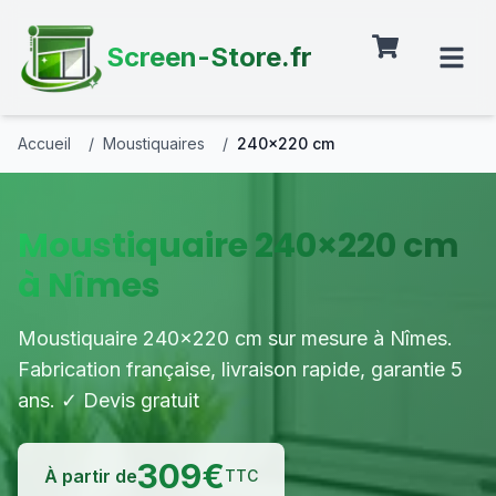
Screen-Store.fr
Accueil
/
Moustiquaires
/
240×220 cm
Moustiquaire 240×220 cm
à Nîmes
Moustiquaire 240×220 cm sur mesure à Nîmes.
Fabrication française, livraison rapide, garantie 5
ans. ✓ Devis gratuit
309
€
À partir de
TTC