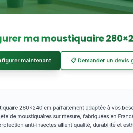
gurer ma moustiquaire
280
×
onfigurer maintenant
📋 Demander un devis g
iquaire 280×240 cm parfaitement adaptée à vos beso
e de moustiquaires sur mesure, fabriquées en Franc
otection anti-insectes allient qualité, durabilité et est