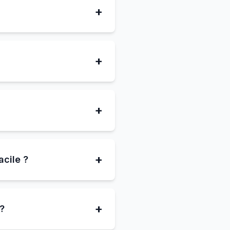
+
+
?
+
+
acile ?
+
 ?