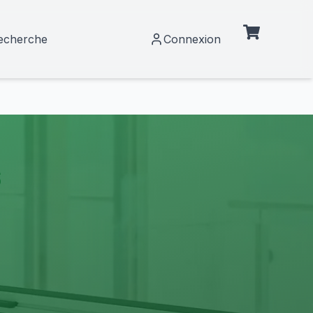
echerche
Connexion
s