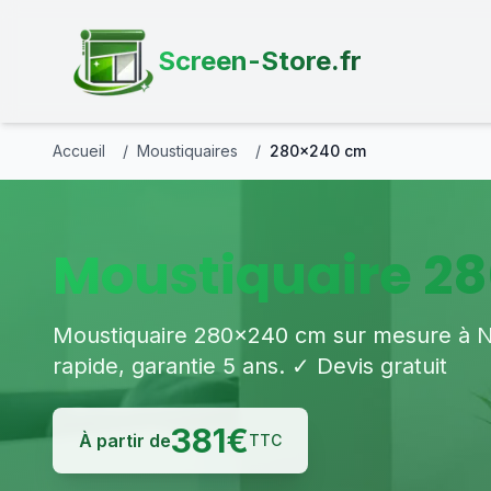
Screen-Store.fr
Accueil
/
Moustiquaires
/
280×240 cm
Moustiquaire 2
Moustiquaire 280×240 cm sur mesure à Nîm
rapide, garantie 5 ans. ✓ Devis gratuit
381
€
À partir de
TTC