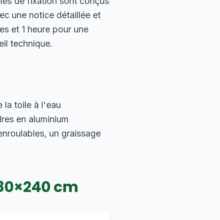
mes de fixation sont conçus
c une notice détaillée et
es et 1 heure pour une
eil technique.
a toile à l'eau
dres en aluminium
nroulables, un graissage
80
×
240
cm