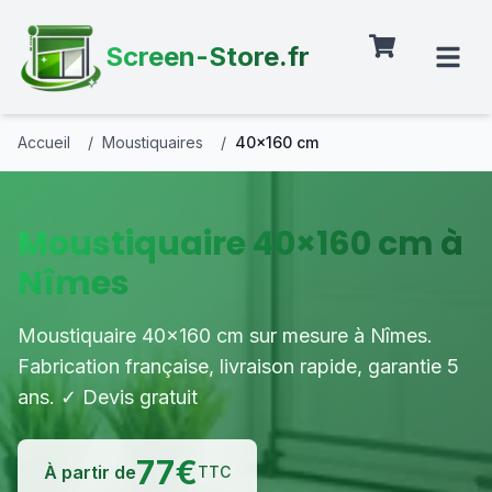
Screen-Store.fr
Accueil
/
Moustiquaires
/
40×160 cm
Moustiquaire 40×160 cm à
Nîmes
Moustiquaire 40×160 cm sur mesure à Nîmes.
Fabrication française, livraison rapide, garantie 5
ans. ✓ Devis gratuit
77
€
À partir de
TTC