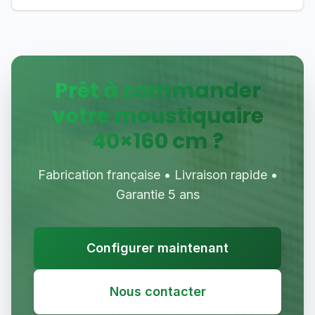
Prêt à commander
votre moustiquaire
40
×
160
cm ?
Fabrication française • Livraison rapide •
Garantie 5 ans
Configurer maintenant
Nous contacter