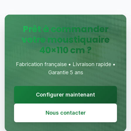
Prêt à commander
votre moustiquaire
40
×
110
cm ?
Fabrication française • Livraison rapide •
Garantie 5 ans
Configurer maintenant
Nous contacter