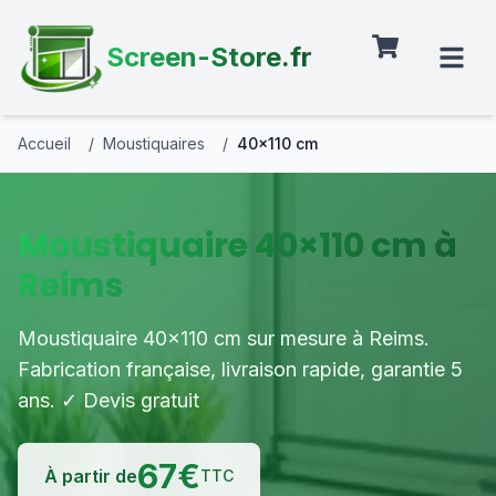
Screen-Store.fr
Accueil
/
Moustiquaires
/
40×110 cm
Moustiquaire 40×110 cm à
Reims
Moustiquaire 40×110 cm sur mesure à Reims.
Fabrication française, livraison rapide, garantie 5
ans. ✓ Devis gratuit
67
€
À partir de
TTC