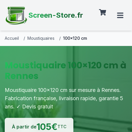
Screen-Store.fr
Accueil
/
Moustiquaires
/
100×120 cm
Moustiquaire 100×120 cm à
Rennes
Moustiquaire 100×120 cm sur mesure à Rennes.
Fabrication française, livraison rapide, garantie 5
ans. ✓ Devis gratuit
105
€
À partir de
TTC