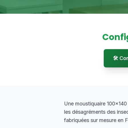
Confi
🛠️ C
Une moustiquaire 100×140 cm
les désagréments des inse
fabriquées sur mesure en F