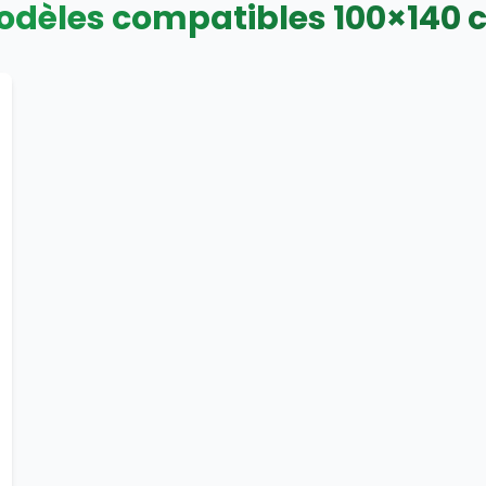
odèles compatibles
100
×
140