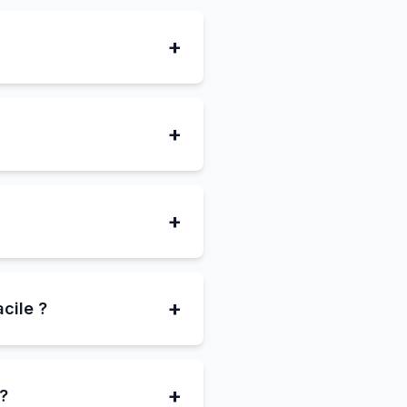
+
+
+
+
cile ?
+
 ?