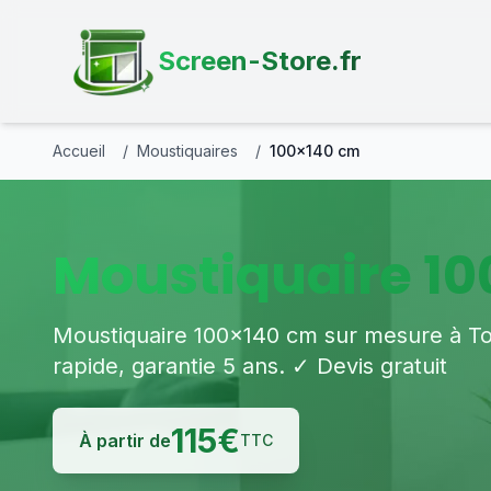
Screen-Store.fr
Accueil
/
Moustiquaires
/
100×140 cm
Moustiquaire 10
Moustiquaire 100×140 cm sur mesure à Toul
rapide, garantie 5 ans. ✓ Devis gratuit
115
€
À partir de
TTC