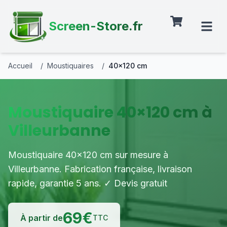
Screen-Store.fr
Accueil
/
Moustiquaires
/
40×120 cm
Moustiquaire 40×120 cm à
Villeurbanne
Moustiquaire 40×120 cm sur mesure à
Villeurbanne. Fabrication française, livraison
rapide, garantie 5 ans. ✓ Devis gratuit
69
€
À partir de
TTC