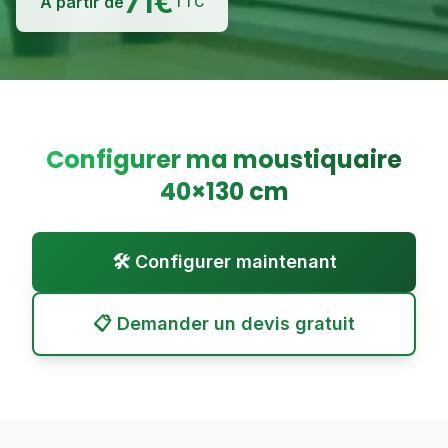
71
€
À partir de
TTC
Configurer ma moustiquaire
40
×
130
cm
🛠️ Configurer maintenant
📋 Demander un devis gratuit