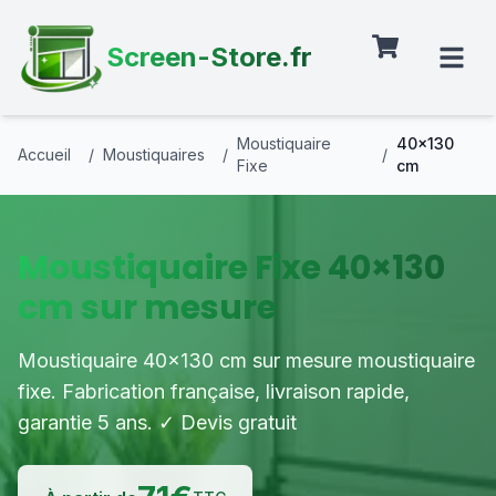
Screen-Store.fr
Moustiquaire
40×130
Accueil
/
Moustiquaires
/
/
Fixe
cm
Moustiquaire Fixe 40×130
cm sur mesure
Moustiquaire 40×130 cm sur mesure moustiquaire
fixe. Fabrication française, livraison rapide,
garantie 5 ans. ✓ Devis gratuit