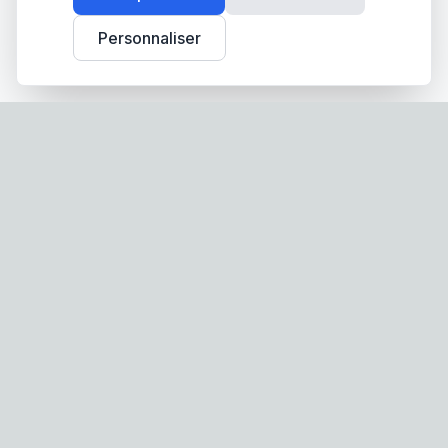
Personnaliser
Screen-Store.fr
Spécialiste français des stores, volets roulants et
moustiquaires sur mesure. Fabrication française,
qualité premium, livraison partout en France.
Nos Produits