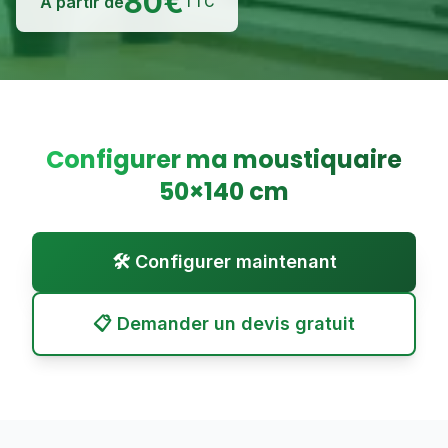
80
€
À partir de
TTC
Configurer ma moustiquaire
50
×
140
cm
🛠️ Configurer maintenant
📋 Demander un devis gratuit