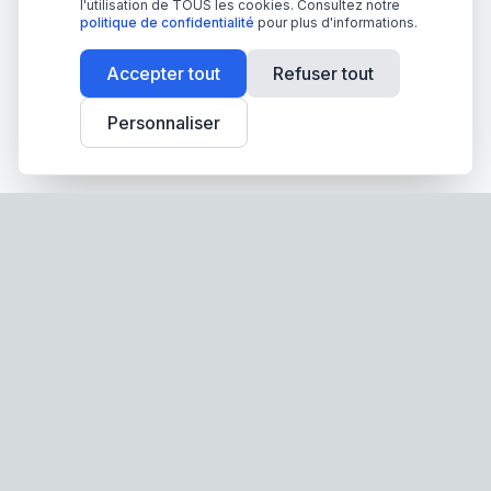
l'utilisation de TOUS les cookies. Consultez notre
politique de confidentialité
pour plus d'informations.
Accepter tout
Refuser tout
Personnaliser
Screen-Store.fr
Spécialiste français des stores, volets roulants et
moustiquaires sur mesure. Fabrication française,
qualité premium, livraison partout en France.