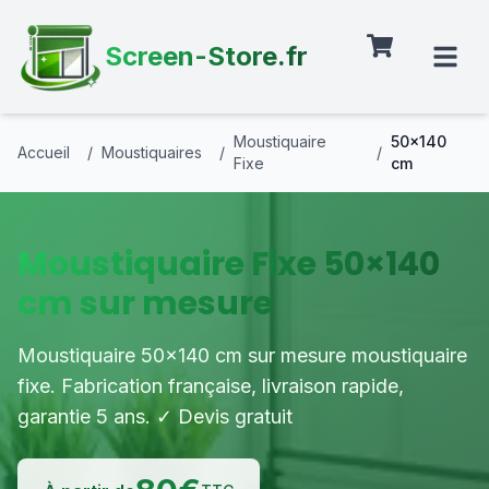
Screen-Store.fr
Moustiquaire
50×140
Accueil
/
Moustiquaires
/
/
Fixe
cm
Moustiquaire Fixe 50×140
cm sur mesure
Moustiquaire 50×140 cm sur mesure moustiquaire
fixe. Fabrication française, livraison rapide,
garantie 5 ans. ✓ Devis gratuit