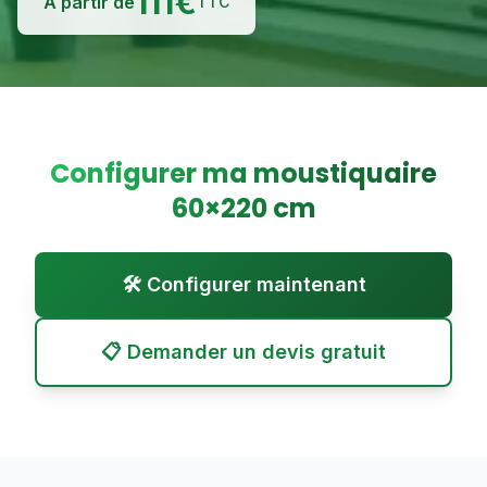
111
€
À partir de
TTC
Configurer ma moustiquaire
60
×
220
cm
🛠️ Configurer maintenant
📋 Demander un devis gratuit