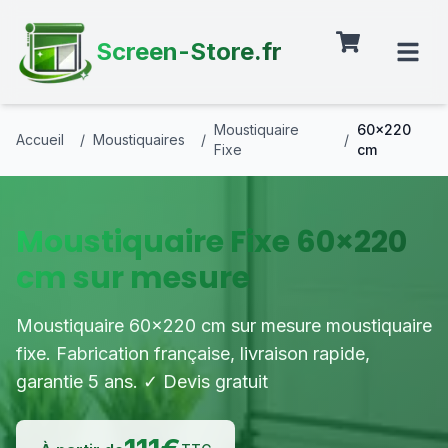
Screen-Store.fr
Moustiquaire
60×220
Accueil
/
Moustiquaires
/
/
Fixe
cm
Moustiquaire Fixe 60×220
cm sur mesure
Moustiquaire 60×220 cm sur mesure moustiquaire
fixe. Fabrication française, livraison rapide,
garantie 5 ans. ✓ Devis gratuit