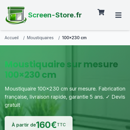
Screen-Store.fr
Accueil
/
Moustiquaires
/
100×230 cm
Moustiquaire sur mesure
100×230 cm
Moustiquaire 100×230 cm sur mesure. Fabrication
française, livraison rapide, garantie 5 ans. ✓ Devis
gratuit
160
€
À partir de
TTC