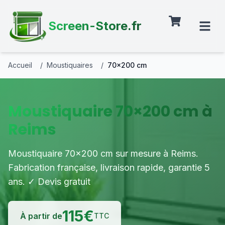
Screen-Store.fr
Accueil
/
Moustiquaires
/
70×200 cm
Moustiquaire 70×200 cm à
Reims
Moustiquaire 70×200 cm sur mesure à Reims.
Fabrication française, livraison rapide, garantie 5
ans. ✓ Devis gratuit
115
€
À partir de
TTC