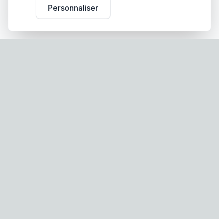
Personnaliser
Screen-Store.fr
Spécialiste français des stores, volets roulants et
moustiquaires sur mesure. Fabrication française,
qualité premium, livraison partout en France.
Nos Produits
Moustiquaire Plissée Latérale Premium M40