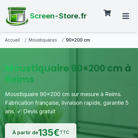
Screen-Store.fr
Accueil
/
Moustiquaires
/
90×200 cm
Moustiquaire 90×200 cm à
Reims
Moustiquaire 90×200 cm sur mesure à Reims.
Fabrication française, livraison rapide, garantie 5
ans. ✓ Devis gratuit
135
€
À partir de
TTC