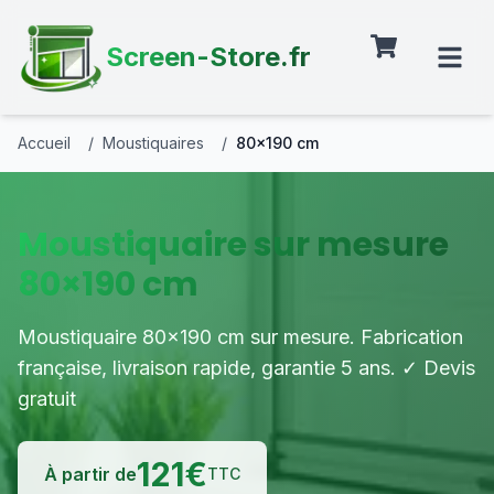
Screen-Store.fr
Accueil
/
Moustiquaires
/
80×190 cm
Moustiquaire sur mesure
80×190 cm
Moustiquaire 80×190 cm sur mesure. Fabrication
française, livraison rapide, garantie 5 ans. ✓ Devis
gratuit
121
€
À partir de
TTC