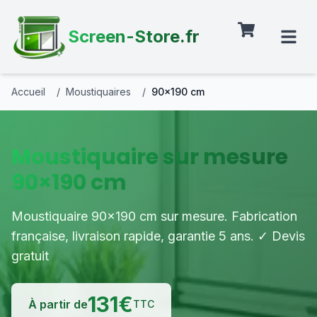
Screen-Store.fr
Accueil
/
Moustiquaires
/
90×190 cm
Moustiquaire sur mesure
90×190 cm
Moustiquaire 90×190 cm sur mesure. Fabrication
française, livraison rapide, garantie 5 ans. ✓ Devis
gratuit
131
€
À partir de
TTC